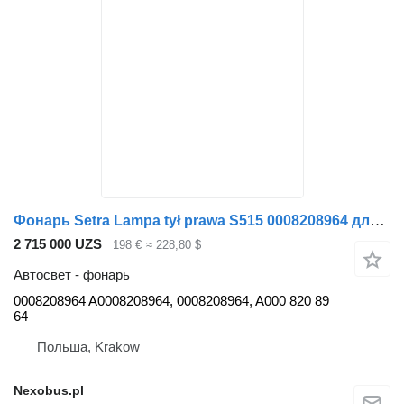
Фонарь Setra Lampa tył prawa S515 0008208964 для автобуса
2 715 000 UZS
198 €
≈ 228,80 $
Автосвет - фонарь
0008208964 A0008208964, 0008208964, A000 820 89
64
Польша, Krakow
Nexobus.pl