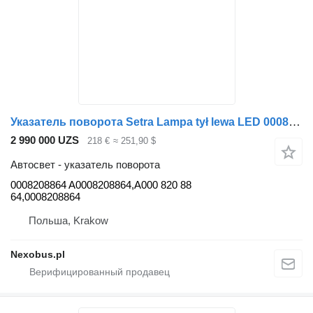
Указатель поворота Setra Lampa tył lewa LED 0008208864 для автобуса Setra S515 S516 S517 S519
2 990 000 UZS
218 €
≈ 251,90 $
Автосвет - указатель поворота
0008208864 A0008208864,A000 820 88
64,0008208864
Польша, Krakow
Nexobus.pl