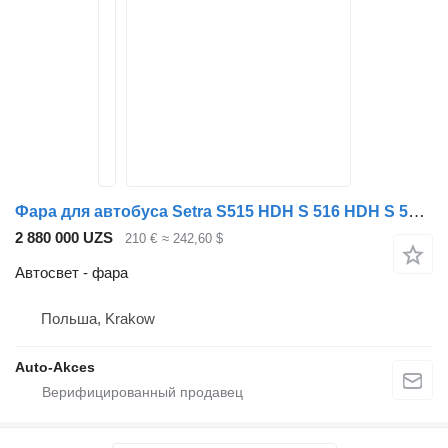
Фара для автобуса Setra S515 HDH S 516 HDH S 517 HDH S 531
2 880 000 UZS
210 €
≈ 242,60 $
Автосвет - фара
Польша, Krakow
Auto-Akces