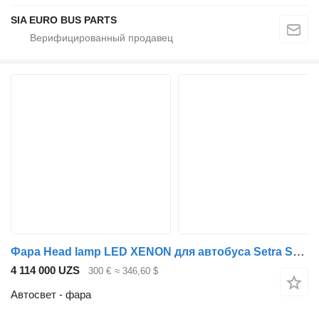
SIA EURO BUS PARTS
Фара Head lamp LED XENON для автобуса Setra S515 HDH S 516 HDH S 517 HDH S 531
4 114 000 UZS
300 €
≈ 346,60 $
Автосвет - фара