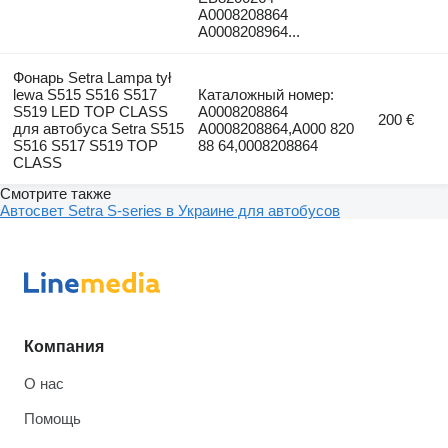
A0008208864
A0008208964...
Фонарь Setra Lampa tył
lewa S515 S516 S517
Каталожный номер:
S519 LED TOP CLASS
A0008208864
200 €
для автобуса Setra S515
A0008208864,A000 820
S516 S517 S519 TOP
88 64,0008208864
CLASS
Смотрите также
Автосвет Setra S-series в Украине для автобусов
Компания
О нас
Помощь