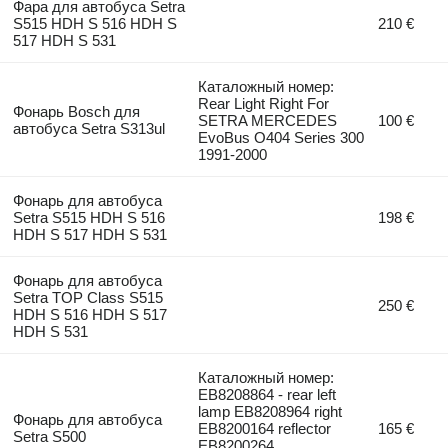
Фара для автобуса Setra
S515 HDH S 516 HDH S
210 €
517 HDH S 531
Каталожный номер:
Rear Light Right For
Фонарь Bosch для
SETRA MERCEDES
100 €
автобуса Setra S313ul
EvoBus O404 Series 300
1991-2000
Фонарь для автобуса
Setra S515 HDH S 516
198 €
HDH S 517 HDH S 531
Фонарь для автобуса
Setra TOP Class S515
250 €
HDH S 516 HDH S 517
HDH S 531
Каталожный номер:
EB8208864 - rear left
lamp EB8208964 right
Фонарь для автобуса
EB8200164 reflector
165 €
Setra S500
EB8200264