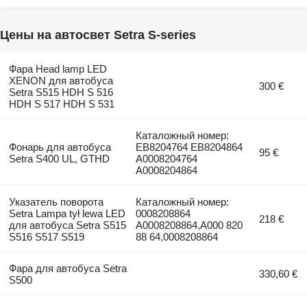
Цены на автосвет Setra S-series
Фара Head lamp LED
XENON для автобуса
300 €
Setra S515 HDH S 516
HDH S 517 HDH S 531
Каталожный номер:
Фонарь для автобуса
EB8204764 EB8204864
95 €
Setra S400 UL, GTHD
A0008204764
A0008204864
Указатель поворота
Каталожный номер:
Setra Lampa tył lewa LED
0008208864
218 €
для автобуса Setra S515
A0008208864,A000 820
S516 S517 S519
88 64,0008208864
Фара для автобуса Setra
330,60 €
S500