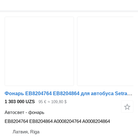
Фонарь EB8204764 EB8204864 для автобуса Setra S400 UL, GTHD
1 303 000 UZS
95 €
≈ 109,80 $
Автосвет - фонарь
EB8204764 EB8204864 A0008204764 A0008204864
Латвия, Riga