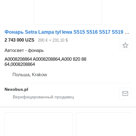
Фонарь Setra Lampa tył lewa S515 S516 S517 S519 LED TOP CLASS A0008208864 для автобуса Setra S515 S516 S517 S519 TOP CLASS
2 743 000 UZS
200 €
≈ 231,10 $
Автосвет - фонарь
A0008208864 A0008208864,A000 820 88
64,0008208864
Польша, Krakow
Nexobus.pl