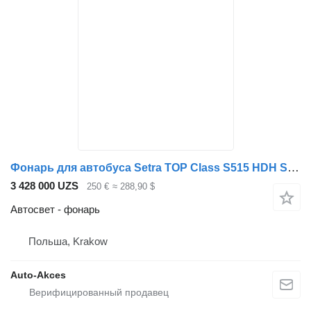
Фонарь для автобуса Setra TOP Class S515 HDH S 516 HDH S 517 HDH S 531
3 428 000 UZS
250 €
≈ 288,90 $
Автосвет - фонарь
Польша, Krakow
Auto-Akces