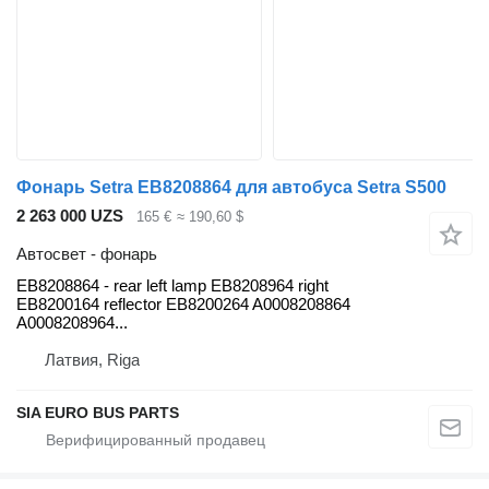
Фонарь Setra EB8208864 для автобуса Setra S500
2 263 000 UZS
165 €
≈ 190,60 $
Автосвет - фонарь
EB8208864 - rear left lamp EB8208964 right
EB8200164 reflector EB8200264 A0008208864
A0008208964...
Латвия, Riga
SIA EURO BUS PARTS