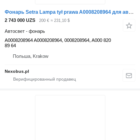
Фонарь Setra Lampa tył prawa A0008208964 для автобуса Setra S515
2 743 000 UZS
200 €
≈ 231,10 $
Автосвет - фонарь
A0008208964 A0008208964, 0008208964, A000 820
89 64
Польша, Krakow
Nexobus.pl