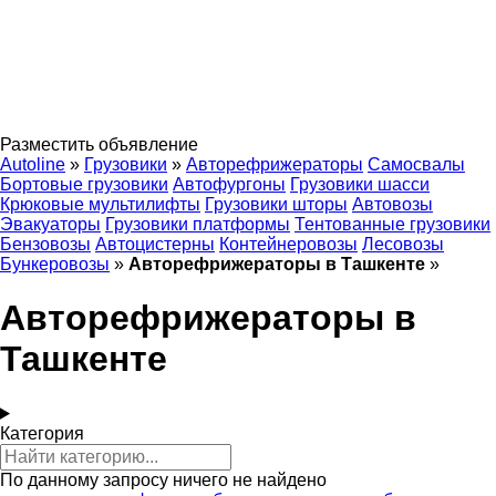
Разместить объявление
Autoline
»
Грузовики
»
Авторефрижераторы
Самосвалы
Бортовые грузовики
Автофургоны
Грузовики шасси
Крюковые мультилифты
Грузовики шторы
Автовозы
Эвакуаторы
Грузовики платформы
Тентованные грузовики
Бензовозы
Автоцистерны
Контейнеровозы
Лесовозы
Бункеровозы
»
Авторефрижераторы в Ташкенте
»
Авторефрижераторы в
Ташкенте
Категория
По данному запросу ничего не найдено