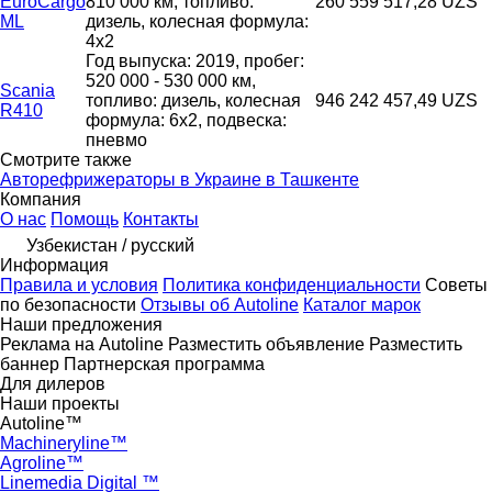
EuroCargo
810 000 км, топливо:
260 559 517,28 UZS
ML
дизель, колесная формула:
4x2
Год выпуска: 2019, пробег:
520 000 - 530 000 км,
Scania
топливо: дизель, колесная
946 242 457,49 UZS
R410
формула: 6x2, подвеска:
пневмо
Смотрите также
Авторефрижераторы в Украине в Ташкенте
Компания
О нас
Помощь
Контакты
Узбекистан / русский
Информация
Правила и условия
Политика конфиденциальности
Советы
по безопасности
Отзывы об Autoline
Каталог марок
Наши предложения
Реклама на Autoline
Разместить объявление
Разместить
баннер
Партнерская программа
Для дилеров
Наши проекты
Autoline™
Machineryline™
Agroline™
Linemedia Digital ™