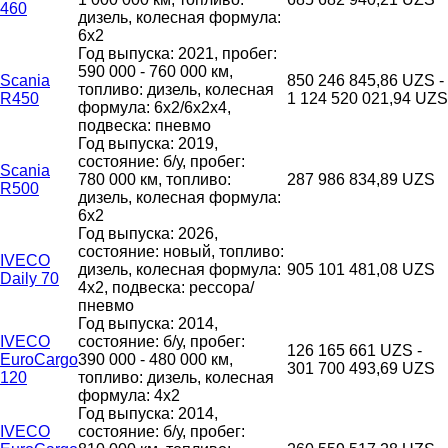
460
дизель, колесная формула:
6x2
Год выпуска: 2021, пробег:
590 000 - 760 000 км,
Scania
850 246 845,86 UZS -
топливо: дизель, колесная
R450
1 124 520 021,94 UZS
формула: 6x2/6x2x4,
подвеска: пневмо
Год выпуска: 2019,
состояние: б/у, пробег:
Scania
780 000 км, топливо:
287 986 834,89 UZS
R500
дизель, колесная формула:
6x2
Год выпуска: 2026,
состояние: новый, топливо:
IVECO
дизель, колесная формула:
905 101 481,08 UZS
Daily 70
4x2, подвеска: рессора/
пневмо
Год выпуска: 2014,
IVECO
состояние: б/у, пробег:
126 165 661 UZS -
EuroCargo
390 000 - 480 000 км,
301 700 493,69 UZS
120
топливо: дизель, колесная
формула: 4x2
Год выпуска: 2014,
IVECO
состояние: б/у, пробег: