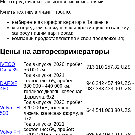
Мы сотрудничаем с лизинговыми компаниями.
Купить технику в лизинг просто:
выбираете авторефрижератор в Ташкенте;
мы передаем заявку и всю информацию по вашему
запросу нашим партнерам;
компании предоставляют вам свои предложения;
Цены на авторефрижераторы
IVECO
Год выпуска: 2026, пробег:
713 110 257,82 UZS
Daily 35
56 000 км
Год выпуска: 2021,
состояние: б/у, пробег:
DAF XF
946 242 457,49 UZS -
380 000 - 440 000 км,
480
987 383 433,90 UZS
топливо: дизель, колесная
формула: 6x2
Год выпуска: 2023, пробег:
Volvo FH
820 000 км, топливо:
644 541 963,80 UZS
500
дизель, колесная формула:
6x2
Год выпуска: 2021,
состояние: б/у, пробег:
Volvo FH
1 000 000 км, топливо:
685 682 940,21 UZS