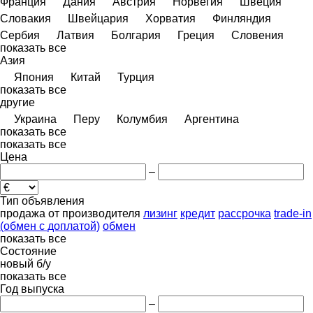
Франция
Дания
Австрия
Норвегия
Швеция
Словакия
Швейцария
Хорватия
Финляндия
Сербия
Латвия
Болгария
Греция
Словения
показать все
Азия
Япония
Китай
Турция
показать все
другие
Украина
Перу
Колумбия
Аргентина
показать все
показать все
Цена
–
Тип объявления
продажа
от производителя
лизинг
кредит
рассрочка
trade-in
(обмен с доплатой)
обмен
показать все
Состояние
новый
б/у
показать все
Год выпуска
–