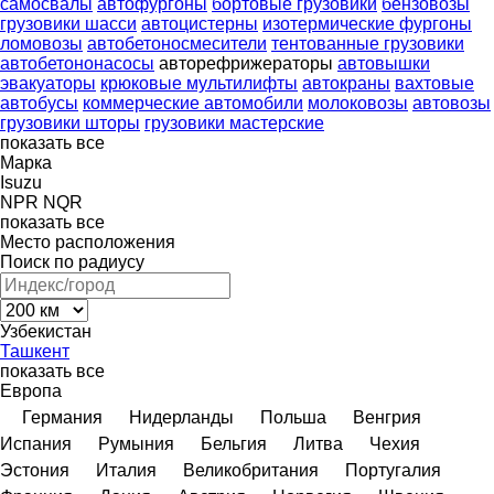
самосвалы
автофургоны
бортовые грузовики
бензовозы
грузовики шасси
автоцистерны
изотермические фургоны
ломовозы
автобетоносмесители
тентованные грузовики
автобетононасосы
авторефрижераторы
автовышки
эвакуаторы
крюковые мультилифты
автокраны
вахтовые
автобусы
коммерческие автомобили
молоковозы
автовозы
грузовики шторы
грузовики мастерские
показать все
Марка
Isuzu
NPR
NQR
показать все
Место расположения
Поиск по радиусу
Узбекистан
Ташкент
показать все
Европа
Германия
Нидерланды
Польша
Венгрия
Испания
Румыния
Бельгия
Литва
Чехия
Эстония
Италия
Великобритания
Португалия