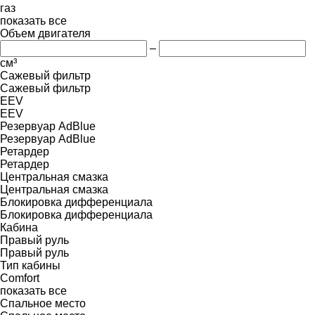
газ
показать все
Объем двигателя
–
см³
Сажевый фильтр
Сажевый фильтр
EEV
EEV
Резервуар AdBlue
Резервуар AdBlue
Ретардер
Ретардер
Центральная смазка
Центральная смазка
Блокировка дифференциала
Блокировка дифференциала
Кабина
Правый руль
Правый руль
Тип кабины
Comfort
показать все
Спальное место