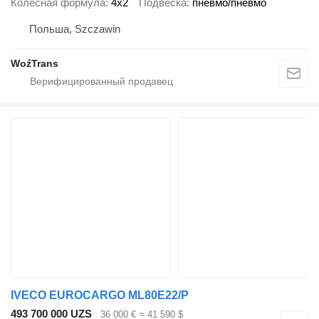
Колесная формула
4x2
Подвеска
пневмо/пневмо
Польша, Szczawin
WoźTrans
IVECO EUROCARGO ML80E22/P
493 700 000 UZS
36 000 €
≈ 41 590 $