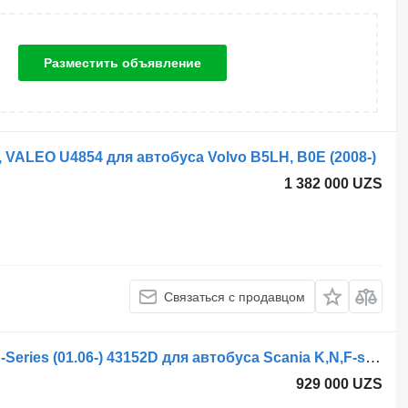
Разместить объявление
ALEO U4854 для автобуса Volvo B5LH, B0E (2008-)
1 382 000 UZS
Связаться с продавцом
Автономный обогреватель Valeo K-Series (01.06-) 43152D для автобуса Scania K,N,F-series bus (2006-)
929 000 UZS