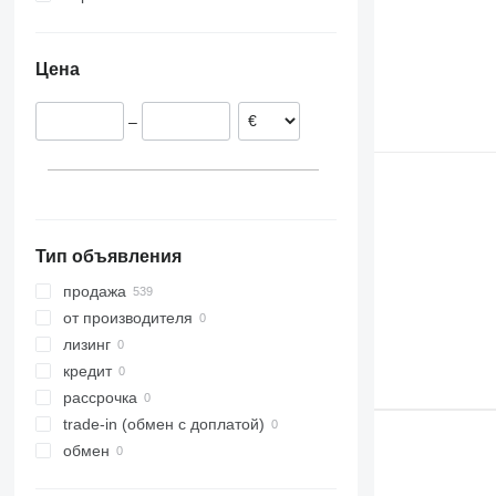
Эстония
Германия
Цена
Латвия
Польша
–
Португалия
Тип объявления
продажа
от производителя
лизинг
кредит
рассрочка
trade-in (обмен с доплатой)
обмен