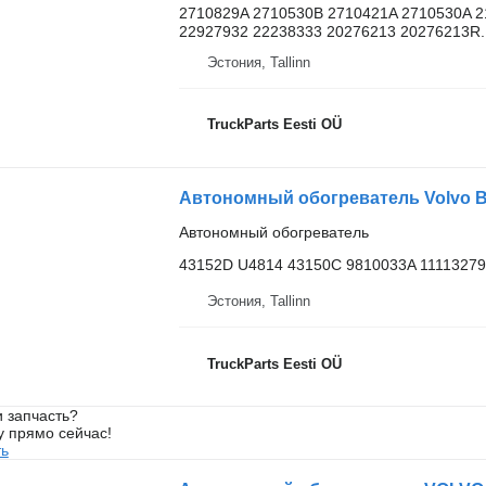
2710829A 2710530B 2710421A 2710530A 2
22927932 22238333 20276213 20276213R..
Эстония, Tallinn
TruckParts Eesti OÜ
Автономный обогреватель
43152D U4814 43150C 9810033A 11113279
Эстония, Tallinn
TruckParts Eesti OÜ
 запчасть?
у прямо сейчас!
ть