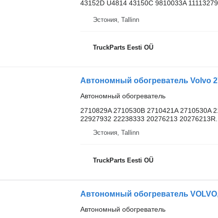
43152D U4814 43150C 9810033A 11113279
Эстония, Tallinn
TruckParts Eesti OÜ
Автономный обогреватель
2710829A 2710530B 2710421A 2710530A 2
22927932 22238333 20276213 20276213R..
Эстония, Tallinn
TruckParts Eesti OÜ
Автономный обогреватель