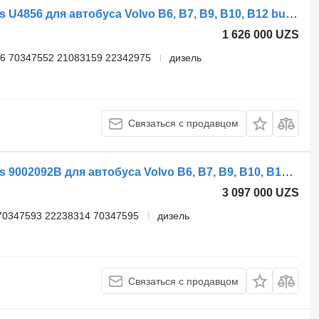
Автономный обогреватель Spheros U4856 для автобуса Volvo B6, B7, B9, B10, B12 bus (1978-2011)
1 626 000 UZS
6 70347552 21083159 22342975
дизель
Связаться с продавцом
Автономный обогреватель Spheros 9002092B для автобуса Volvo B6, B7, B9, B10, B12 bus (1978-2011)
3 097 000 UZS
70347593 22238314 70347595
дизель
Связаться с продавцом