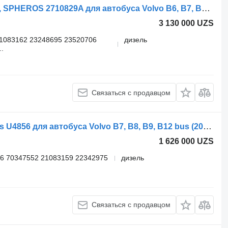
Автономный обогреватель VOLVO, SPHEROS 2710829A для автобуса Volvo B6, B7, B9, B10, B12 bus (1978-2011)
3 130 000 UZS
1083162 23248695 23520706
дизель
.
Связаться с продавцом
Автономный обогреватель Spheros U4856 для автобуса Volvo B7, B8, B9, B12 bus (2005-)
1 626 000 UZS
6 70347552 21083159 22342975
дизель
Связаться с продавцом