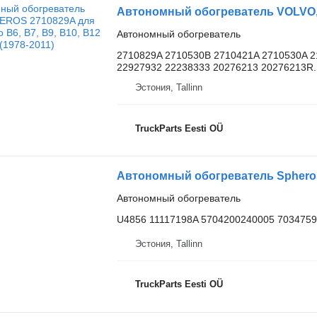
Автономный обогреватель
2710829A 2710530B 2710421A 2710530A 2
22927932 22238333 20276213 20276213R..
Эстония, Tallinn
TruckParts Eesti OÜ
Автономный обогреватель
U4856 11117198A 5704200240005 7034759
Эстония, Tallinn
TruckParts Eesti OÜ