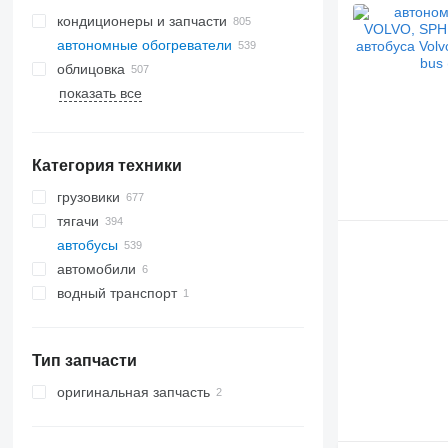
кондиционеры и запчасти
автономные обогреватели
радиаторы кондиционера
облицовка
шланги кондиционера
показать все
компрессоры кондиционера
боковые стекла
автокондиционеры
задние стекла
фильтры-осушители
лобовые стекла
кондиционера
Категория техники
панорамные крыши
другие запчасти кондиционера
грузовики
тягачи
автобусы
автомобили
водный транспорт
моторные яхты
Тип запчасти
оригинальная запчасть