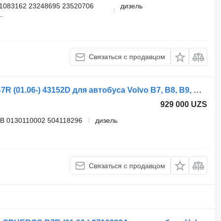
1083162 23248695 23520706
дизель
.
Связаться с продавцом
Автономный обогреватель Volvo B7R (01.06-) 43152D для автобуса Volvo B7, B8, B9, B12 bus (2005-)
929 000 UZS
B 0130110002 504118296
дизель
Связаться с продавцом