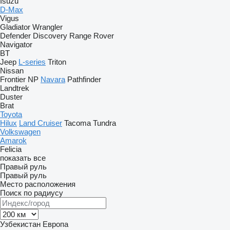
Isuzu
D-Max
Vigus
Gladiator
Wrangler
Defender
Discovery
Range Rover
Navigator
BT
Jeep
L-series
Triton
Nissan
Frontier
NP
Navara
Pathfinder
Landtrek
Duster
Brat
Toyota
Hilux
Land Cruiser
Tacoma
Tundra
Volkswagen
Amarok
Felicia
показать все
Правый руль
Правый руль
Место расположения
Поиск по радиусу
Узбекистан
Европа