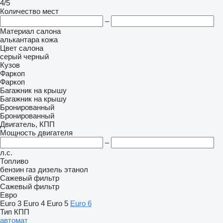
4/5
Количество мест
–
Материал салона
алькантара
кожа
Цвет салона
серый
черный
Кузов
Фаркоп
Фаркоп
Багажник на крышу
Багажник на крышу
Бронированный
Бронированный
Двигатель, КПП
Мощность двигателя
–
л.с.
Топливо
бензин
газ
дизель
этанол
Сажевый фильтр
Сажевый фильтр
Евро
Euro 3
Euro 4
Euro 5
Euro 6
Тип КПП
автомат