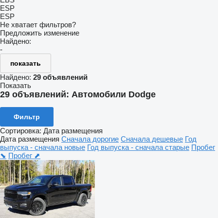
ESP
ESP
Не хватает фильтров?
Предложить изменение
Найдено:
-
показать
Найдено:
29 объявлений
Показать
29 объявлений:
Автомобили Dodge
Фильтр
Сортировка
:
Дата размещения
Дата размещения
Сначала дорогие
Сначала дешевые
Год
выпуска - сначала новые
Год выпуска - сначала старые
Пробег
⬊
Пробег ⬈