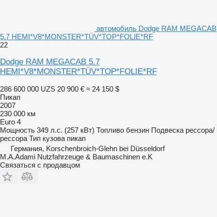
автомобиль Dodge RAM MEGACAB
5.7 HEMI*V8*MONSTER*TÜV*TOP*FOLIE*RF
22
Dodge RAM MEGACAB 5.7
HEMI*V8*MONSTER*TÜV*TOP*FOLIE*RF
286 600 000 UZS
20 900 €
≈ 24 150 $
Пикап
2007
230 000 км
Euro 4
Мощность
349 л.с. (257 кВт)
Топливо
бензин
Подвеска
рессора/
рессора
Тип кузова
пикап
Германия, Korschenbroich-Glehn bei Düsseldorf
M.A.Adami Nutzfahrzeuge & Baumaschinen e.K
Связаться с продавцом