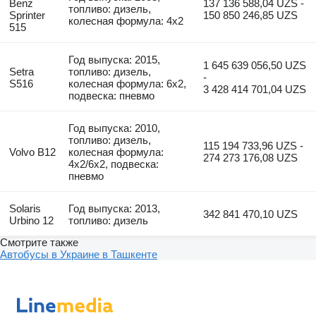
Benz
137 136 588,04 UZS -
топливо: дизель,
Sprinter
150 850 246,85 UZS
колесная формула: 4x2
515
Год выпуска: 2015,
1 645 639 056,50 UZS
Setra
топливо: дизель,
-
S516
колесная формула: 6x2,
3 428 414 701,04 UZS
подвеска: пневмо
Год выпуска: 2010,
топливо: дизель,
115 194 733,96 UZS -
Volvo B12
колесная формула:
274 273 176,08 UZS
4x2/6x2, подвеска:
пневмо
Solaris
Год выпуска: 2013,
342 841 470,10 UZS
Urbino 12
топливо: дизель
Смотрите также
Автобусы в Украине в Ташкенте