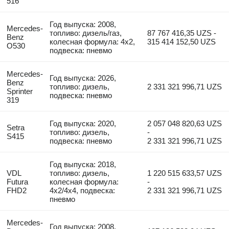
516
Год выпуска: 2008,
Mercedes-
топливо: дизель/газ,
87 767 416,35 UZS -
Benz
колесная формула: 4x2,
315 414 152,50 UZS
O530
подвеска: пневмо
Mercedes-
Год выпуска: 2026,
Benz
топливо: дизель,
2 331 321 996,71 UZS
Sprinter
подвеска: пневмо
319
Год выпуска: 2020,
2 057 048 820,63 UZS
Setra
топливо: дизель,
-
S415
подвеска: пневмо
2 331 321 996,71 UZS
Год выпуска: 2018,
VDL
топливо: дизель,
1 220 515 633,57 UZS
Futura
колесная формула:
-
FHD2
4x2/4x4, подвеска:
2 331 321 996,71 UZS
пневмо
Mercedes-
Год выпуска: 2008,