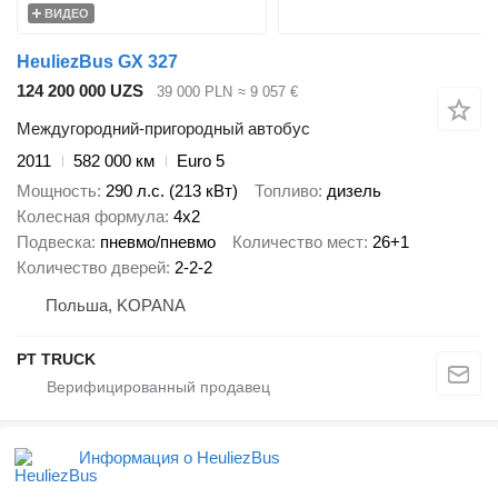
ВИДЕО
HeuliezBus GX 327
124 200 000 UZS
39 000 PLN
≈ 9 057 €
Междугородний-пригородный автобус
2011
582 000 км
Euro 5
Мощность
290 л.с. (213 кВт)
Топливо
дизель
Колесная формула
4x2
Подвеска
пневмо/пневмо
Количество мест
26+1
Количество дверей
2-2-2
Польша, KOPANA
PT TRUCK
Информация о HeuliezBus