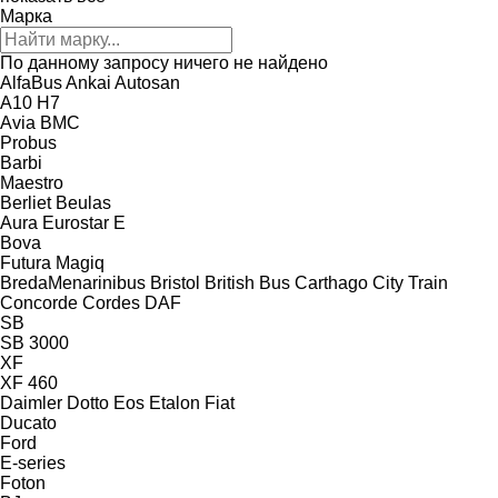
Марка
По данному запросу ничего не найдено
AlfaBus
Ankai
Autosan
A10
H7
Avia
BMC
Probus
Barbi
Maestro
Berliet
Beulas
Aura
Eurostar E
Bova
Futura
Magiq
BredaMenarinibus
Bristol
British Bus
Carthago
City Train
Concorde
Cordes
DAF
SB
SB 3000
XF
XF 460
Daimler
Dotto
Eos
Etalon
Fiat
Ducato
Ford
E-series
Foton