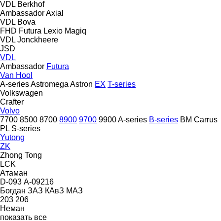
VDL Berkhof
Ambassador
Axial
VDL Bova
FHD
Futura
Lexio
Magiq
VDL Jonckheere
JSD
VDL
Ambassador
Futura
Van Hool
A-series
Astromega
Astron
EX
T-series
Volkswagen
Crafter
Volvo
7700
8500
8700
8900
9700
9900
A-series
B-series
BM
Carrus
PL
S-series
Yutong
ZK
Zhong Tong
LCK
Атаман
D-093
А-09216
Богдан
ЗАЗ
КАвЗ
МАЗ
203
206
Неман
показать все