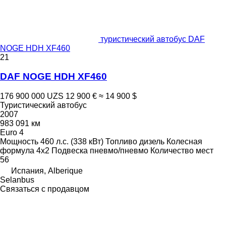
туристический автобус DAF
NOGE HDH XF460
21
DAF NOGE HDH XF460
176 900 000 UZS
12 900 €
≈ 14 900 $
Туристический автобус
2007
983 091 км
Euro 4
Мощность
460 л.с. (338 кВт)
Топливо
дизель
Колесная
формула
4x2
Подвеска
пневмо/пневмо
Количество мест
56
Испания, Alberique
Selanbus
Связаться с продавцом