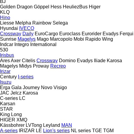
BJ
Golden Dragon
Göppel
Hess
HeuliezBus
Higer
KLQ
Hino
Liesse
Melpha
Rainbow
Selega
Hyundai
IVECO
Crossway
Daily
EuroCargo
Euroclass
Eurorider
Evadys
Ferqui
Sunrise
Magelys
Mago
Marcopolo
Mobi
Rapido
Wing
Indcar
Integro
International
530
Irisbus
Ares
Axer
Citelis
Crossway
Domino
Evadys
Iliade
Karosa
Magelys
Midys
Proway
Recreo
Irizar
Century
I-series
Isuzu
Erga
Gala
Journey
Novo
Visigo
JAC
Jelcz
Karosa
C-series
LC
Karsan
STAR
King Long
HIGER
XMQ
Kässbohrer
LVTong
Leyland
MAN
A-series
IRIZAR
LE
Lion's series
NL series
TGE
TGM