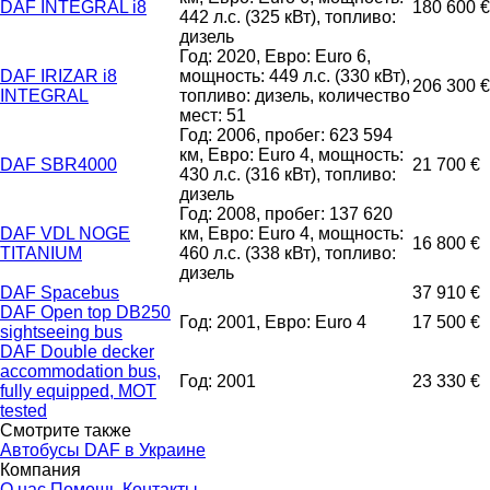
DAF INTEGRAL i8
180 600 €
442 л.с. (325 кВт), топливо:
дизель
Год: 2020, Евро: Euro 6,
DAF IRIZAR i8
мощность: 449 л.с. (330 кВт),
206 300 €
INTEGRAL
топливо: дизель, количество
мест: 51
Год: 2006, пробег: 623 594
км, Евро: Euro 4, мощность:
DAF SBR4000
21 700 €
430 л.с. (316 кВт), топливо:
дизель
Год: 2008, пробег: 137 620
DAF VDL NOGE
км, Евро: Euro 4, мощность:
16 800 €
TITANIUM
460 л.с. (338 кВт), топливо:
дизель
DAF Spacebus
37 910 €
DAF Open top DB250
Год: 2001, Евро: Euro 4
17 500 €
sightseeing bus
DAF Double decker
accommodation bus,
Год: 2001
23 330 €
fully equipped, MOT
tested
Смотрите также
Автобусы DAF в Украине
Компания
О нас
Помощь
Контакты