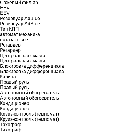
Сажевый фильтр
EEV
EEV
Резервуар AdBlue
Резервуар AdBlue
Тип КПП
автомат
механика
показать все
Ретардер
Ретардер
Центральная смазка
Центральная смазка
Блокировка дифференциала
Блокировка дифференциала
Кабина
Правый руль
Правый руль
Автономный обогреватель
Автономный обогреватель
Кондиционер
Кондиционер
Круиз-контроль (темпомат)
Круиз-контроль (темпомат)
Тахограф
Тахограф