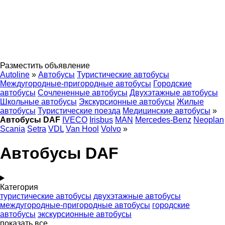
Разместить объявление
Autoline
»
Автобусы
Туристические автобусы
Междугородные-пригородные автобусы
Городские
автобусы
Сочлененные автобусы
Двухэтажные автобусы
Школьные автобусы
Экскурсионные автобусы
Жилые
автобусы
Туристические поезда
Медицинские автобусы
»
Автобусы DAF
IVECO
Irisbus
MAN
Mercedes-Benz
Neoplan
Scania
Setra
VDL
Van Hool
Volvo
»
Автобусы DAF
Категория
туристические автобусы
двухэтажные автобусы
междугородные-пригородные автобусы
городские
автобусы
экскурсионные автобусы
показать все