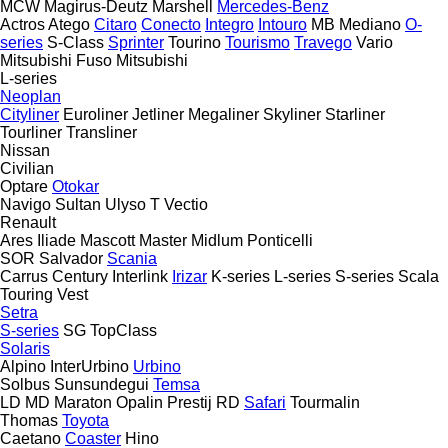
MCW
Magirus-Deutz
Marshell
Mercedes-Benz
Actros
Atego
Citaro
Conecto
Integro
Intouro
MB
Mediano
O-
series
S-Class
Sprinter
Tourino
Tourismo
Travego
Vario
Mitsubishi Fuso
Mitsubishi
L-series
Neoplan
Cityliner
Euroliner
Jetliner
Megaliner
Skyliner
Starliner
Tourliner
Transliner
Nissan
Civilian
Optare
Otokar
Navigo
Sultan
Ulyso T
Vectio
Renault
Ares
Iliade
Mascott
Master
Midlum
Ponticelli
SOR
Salvador
Scania
Carrus
Century
Interlink
Irizar
K-series
L-series
S-series
Scala
Touring
Vest
Setra
S-series
SG
TopClass
Solaris
Alpino
InterUrbino
Urbino
Solbus
Sunsundegui
Temsa
LD
MD
Maraton
Opalin
Prestij
RD
Safari
Tourmalin
Thomas
Toyota
Caetano
Coaster
Hino