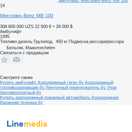
амбулифт Mercedes-Benz MB 100
14
Mercedes-Benz MB 100
308 600 000 UZS
22 500 €
≈ 26 000 $
Амбулифт
1995
Топливо
дизель
Грузопод.
450 кг
Подвеска
рессора/рессора
Бельгия, Maasmechelen
Связаться с продавцом
Смотрите также
Купить амбулифт
Аэродромный тягач бу
Аэродромный
топливозаправщик бу
Ленточный перегружатель бу
Упор
противооткатный бу
Купить аэродромный пожарный автомобиль
Аэродромная
багажная тележка бу