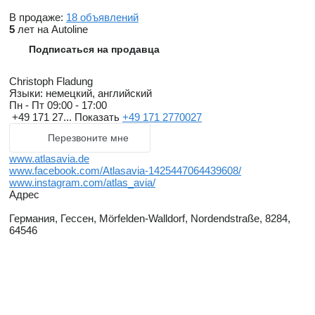
В продаже:
18 объявлений
5
лет на Autoline
Подписаться на продавца
Christoph Fladung
Языки:
немецкий, английский
Пн - Пт
09:00 - 17:00
+49 171 27...
Показать
+49 171 2770027
Перезвоните мне
www.atlasavia.de
www.facebook.com/Atlasavia-1425447064439608/
www.instagram.com/atlas_avia/
Адрес
Германия, Гессен, Mörfelden-Walldorf, Nordendstraße, 8284,
64546